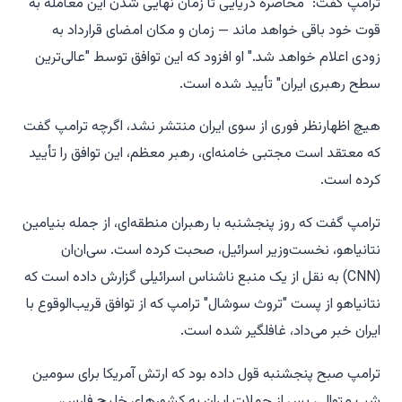
ترامپ گفت: "محاصره دریایی تا زمان نهایی شدن این معامله به
قوت خود باقی خواهد ماند — زمان و مکان امضای قرارداد به
زودی اعلام خواهد شد." او افزود که این توافق توسط "عالی‌ترین
سطح رهبری ایران" تأیید شده است.
هیچ اظهارنظر فوری از سوی ایران منتشر نشد، اگرچه ترامپ گفت
که معتقد است مجتبی خامنه‌ای، رهبر معظم، این توافق را تأیید
کرده است.
ترامپ گفت که روز پنجشنبه با رهبران منطقه‌ای، از جمله بنیامین
نتانیاهو، نخست‌وزیر اسرائیل، صحبت کرده است. سی‌ان‌ان
(CNN) به نقل از یک منبع ناشناس اسرائیلی گزارش داده است که
نتانیاهو از پست "تروث سوشال" ترامپ که از توافق قریب‌الوقوع با
ایران خبر می‌داد، غافلگیر شده است.
ترامپ صبح پنجشنبه قول داده بود که ارتش آمریکا برای سومین
شب متوالی، پس از حملات ایران به کشورهای خلیج فارس،