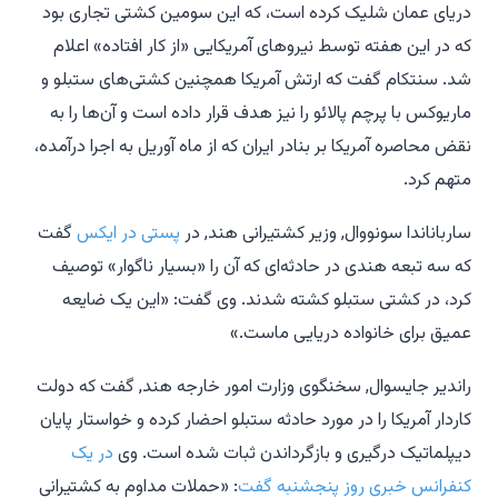
دریای عمان شلیک کرده است، که این سومین کشتی تجاری بود
که در این هفته توسط نیروهای آمریکایی «از کار افتاده» اعلام
شد. سنتکام گفت که ارتش آمریکا همچنین کشتی‌های ستبلو و
ماریوکس با پرچم پالائو را نیز هدف قرار داده است و آن‌ها را به
نقض محاصره آمریکا بر بنادر ایران که از ماه آوریل به اجرا درآمده،
متهم کرد.
سارباناندا سونووال, وزیر کشتیرانی هند, در
پستی در ایکس
گفت
که سه تبعه هندی در حادثه‌ای که آن را «بسیار ناگوار» توصیف
کرد، در کشتی ستبلو کشته شدند. وی گفت: «این یک ضایعه
عمیق برای خانواده دریایی ماست.»
راندیر جایسوال, سخنگوی وزارت امور خارجه هند, گفت که دولت
کاردار آمریکا را در مورد حادثه ستبلو احضار کرده و خواستار پایان
دیپلماتیک درگیری و بازگرداندن ثبات شده است. وی
در یک
کنفرانس خبری روز پنجشنبه گفت
: «حملات مداوم به کشتیرانی