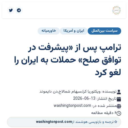
سیاست بین‌الملل
ایران و آمریکا
خاورمیانه
ترامپ پس از «پیشرفت در
توافق صلح» حملات به ایران را
لغو کرد
نویسنده: ویکتوریا کرا,سیهام شمالاخ,دن دایموند
تاریخ انتشار:
2026-06-13
منتشر شده در: washingtonpost.com
۶ دقیقه مطالعه
ترجمه و بازنویسی هوشمند از
washingtonpost.com