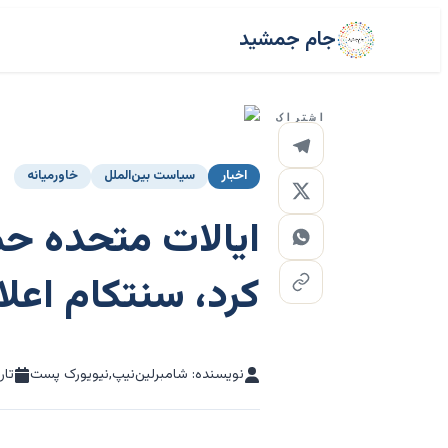
جام جمشید
اشتراک
اخبار
سیاست بین‌الملل
خاورمیانه
ایالات متحده حم
کرد، سنتکام اعلا
نویسنده: شامبرلین‌نیپ,نیویورک پست
تار