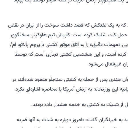
ی یک هلیکوپتر ارتش آمریکا در تنگه هرمز توسط یک پهپاد
رد که به یک نفتکش که قصد داشت سوخت را از ایران در نقض
ی حمل کند، شلیک کرده است. کاپیتان تیم هاوکینز، سخنگوی
 «مهمات دقیق» را به اتاق موتور کشتی با پرچم پالائو، ام/
(M/T Settebello)، شلیک کرده است، و این هشتمین کشتی تجاری است که توسط
ران غیرفعال می‌شود.
ان هندی پس از حمله به کشتی سته‌بلو مفقود شده‌اند، در
ل از شلیک به کشتی به خدمه هشدار داده بودند.
 به خبرنگاران گفت: «امروز دوباره به شدت به آنها ضربه