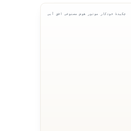
چکیدهٔ خودکار موتور هوش مصنوعی افق آبی