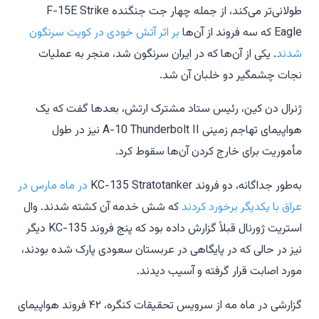
طولانی‌تر می‌کند، از جمله چهار جت جنگنده F-15E Strike
Eagle که سه فروند از آن‌ها
بر اثر آتش خودی در کویت سرنگون
شدند
. یکی از آن‌ها که در ایران سرنگون شد، منجر به عملیات
نجات چشمگیر دو خلبان آن شد.
ژنرال دن کین، رئیس ستاد مشترک ارتش، بعدها گفت که یک
هواپیمای تهاجم زمینی A-10 Thunderbolt II نیز در طول
مأموریت برای خارج کردن آن‌ها سقوط کرد.
به‌طور جداگانه، دو فروند KC-135 Stratotanker
در ماه مارس در
عراق با یکدیگر برخورد کردند
که شش خدمه آن کشته شدند. وال
استریت ژورنال قبلاً گزارش داده بود که پنج فروند KC-135 دیگر
نیز در حالی که در پایگاهی در عربستان سعودی پارک شده بودند،
مورد اصابت قرار گرفته و آسیب دیدند.
گزارشی در ماه مه از سرویس تحقیقات کنگره، ۴۲ فروند هواپیمای