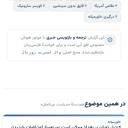
نظامی آمریکا
قایق بدون سرنشین
کورسر سارونیک
درگیری خاورمیانه
این گزارش
ترجمه و بازنویسی خبری
با موتور هوش
مصنوعی افق آبی است و برای خوانندهٔ فارسی‌زبان
بازتنظیم شده. منبع اصلی:
وال استریت ژورنال
در همین موضوع
هم‌دستهٔ «سیاست بین‌الملل»
خاورمیانه
کنترل تهران بر بغداد ممکن است زمینه‌ساز اعتراضات شدیدتر