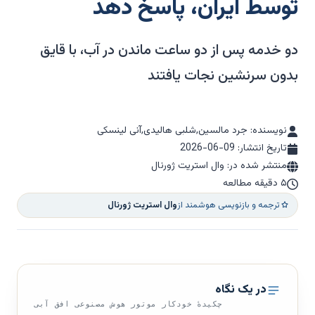
توسط ایران، پاسخ دهد
دو خدمه پس از دو ساعت ماندن در آب، با قایق
بدون سرنشین نجات یافتند
نویسنده: جرد مالسین,شلبی هالیدی,آنی لینسکی
تاریخ انتشار:
2026-06-09
منتشر شده در: وال استریت ژورنال
۵ دقیقه مطالعه
ترجمه و بازنویسی هوشمند از
وال استریت ژورنال
در یک نگاه
چکیدهٔ خودکار موتور هوش مصنوعی افق آبی