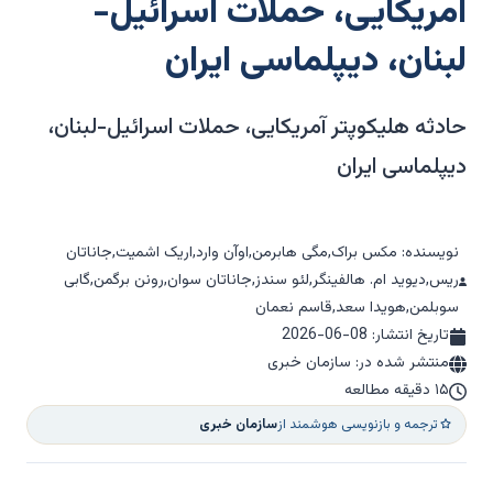
آمریکایی، حملات اسرائیل-
لبنان، دیپلماسی ایران
حادثه هلیکوپتر آمریکایی، حملات اسرائیل-لبنان،
دیپلماسی ایران
نویسنده: مکس براک,مگی هابرمن,اوآن وارد,اریک اشمیت,جاناتان
ریس,دیوید ام. هالفینگر,لئو سندز,جاناتان سوان,رونن برگمن,گابی
سوبلمن,هویدا سعد,قاسم نعمان
تاریخ انتشار:
2026-06-08
منتشر شده در: سازمان خبری
۱۵ دقیقه مطالعه
ترجمه و بازنویسی هوشمند از
سازمان خبری