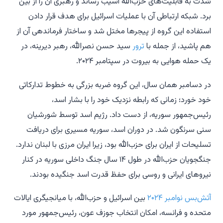
شدت به قابلیت‌های حزب‌الله آسیب رساند و رهبری آن را از بین
برد. شبکه ارتباطی آن با عملیات اسرائیل برای هدف قرار دادن
استفاده این گروه از پیجرها مختل شد و ساختار فرماندهی آن از
هم پاشید، از جمله با
ترور
سید حسن نصرالله، رهبر دیرینه، در
یک حمله هوایی به بیروت در سپتامبر ۲۰۲۴.
در دسامبر همان سال، این گروه ضربه بزرگی به خطوط تدارکاتی
خود خورد؛ زمانی که رابطه نزدیک خود را با بشار اسد،
رئیس‌جمهور سوریه، از دست داد. رژیم اسد توسط شورشیان
سنی سرنگون شد. در دوران اسد، سوریه مسیری برای دریافت
تسلیحات از ایران برای حزب‌الله بود، زیرا ایران مرزی با لبنان ندارد.
جنگجویان حزب‌الله در طول ۱۴ سال جنگ داخلی سوریه در کنار
نیروهای ایرانی و روسی برای حفظ قدرت اسد جنگیده بودند.
آتش‌بس نوامبر ۲۰۲۴
بین اسرائیل و حزب‌الله، با میانجیگری ایالات
متحده و فرانسه، امکان انتخاب جوزف عون، رئیس‌جمهور مورد