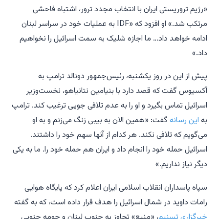
«رژیم تروریستی ایران با انتخاب مجدد ترور، اشتباه فاحشی
مرتکب شد.» او افزود که «IDF به عملیات خود در سراسر لبنان
ادامه خواهد داد… ما اجازه شلیک به سمت اسرائیل را نخواهیم
داد.»
پیش از این در روز یکشنبه، رئیس‌جمهور دونالد ترامپ به
آکسیوس گفت که قصد دارد با بنیامین نتانیاهو، نخست‌وزیر
اسرائیل تماس بگیرد و او را به عدم تلافی جویی ترغیب کند. ترامپ
به
این رسانه
گفت: «همین الان به بیبی زنگ می‌زنم و به او
می‌گویم که تلافی نکند. هر کدام از آنها سهم خود را داشتند.
اسرائیل حمله خود را انجام داد و ایران هم حمله خود را. ما به یکی
دیگر نیاز نداریم.»
سپاه پاسداران انقلاب اسلامی ایران اعلام کرد که پایگاه هوایی
رامات داوید در شمال اسرائیل را هدف قرار داده است، که به گفته
خبرگزاری تسنیم
، «منبع» تجاوز به جنوب لبنان و حومه جنوبی