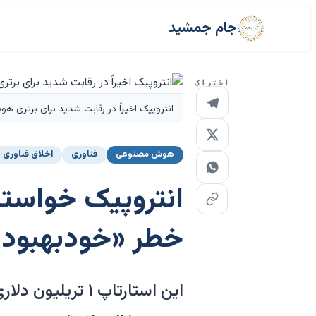
جام جمشید
اشتراک
انتروپیک اخیراً در رقابت شدید برای برتری هوش مصنوعی با OpenAI، سازنده ChatGPT، به عنوان پیشتاز ظاهر شده
هوش مصنوعی
فناوری
اخلاق فناوری
انتروپیک خواست
خطر «خودبهبودی»
این استارتاپ ۱