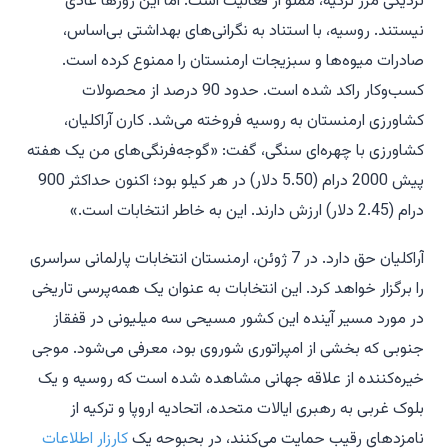
نزدیکی مرز ترکیه، مملو از فعالیت است. اما این روزها عادی
نیستند. روسیه، با استناد به نگرانی‌های بهداشتی بی‌اساس،
صادرات میوه‌ها و سبزیجات ارمنستان را ممنوع کرده است.
کسب‌وکار راکد شده است. حدود 90 درصد از محصولات
کشاورزی ارمنستان به روسیه فروخته می‌شد. کارن آراکلیان،
کشاورزی با چهره‌ای سنگی، گفت: «گوجه‌فرنگی‌های من یک هفته
پیش 2000 درام (5.50 دلار) در هر کیلو بود؛ اکنون حداکثر 900
درام (2.45 دلار) ارزش دارند. این به خاطر انتخابات است.»
آراکلیان حق دارد. در 7 ژوئن، ارمنستان انتخابات پارلمانی سراسری
را برگزار خواهد کرد. این انتخابات به عنوان یک همه‌پرسی تاریخی
در مورد مسیر آینده این کشور مسیحی سه میلیونی در قفقاز
جنوبی که بخشی از امپراتوری شوروی بود، معرفی می‌شود. موجی
خیره‌کننده از علاقه جهانی مشاهده شده است که روسیه و یک
بلوک غربی به رهبری ایالات متحده، اتحادیه اروپا و ترکیه از
نامزدهای رقیب حمایت می‌کنند، در بحبوحه یک
کارزار اطلاعات