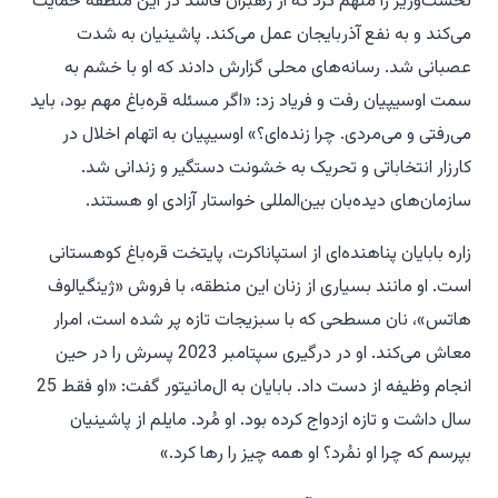
نخست‌وزیر را متهم کرد که از رهبران فاسد در این منطقه حمایت
می‌کند و به نفع آذربایجان عمل می‌کند. پاشینیان به شدت
عصبانی شد. رسانه‌های محلی گزارش دادند که او با خشم به
سمت اوسیپیان رفت و فریاد زد: «اگر مسئله قره‌باغ مهم بود، باید
می‌رفتی و می‌مردی. چرا زنده‌ای؟» اوسیپیان به اتهام اخلال در
کارزار انتخاباتی و تحریک به خشونت دستگیر و زندانی شد.
سازمان‌های دیده‌بان بین‌المللی خواستار آزادی او هستند.
زاره بابایان پناهنده‌ای از استپاناکرت، پایتخت قره‌باغ کوهستانی
است. او مانند بسیاری از زنان این منطقه، با فروش «ژینگیالوف
هاتس»، نان مسطحی که با سبزیجات تازه پر شده است، امرار
معاش می‌کند. او در درگیری سپتامبر 2023 پسرش را در حین
انجام وظیفه از دست داد. بابایان به ال‌مانیتور گفت: «او فقط 25
سال داشت و تازه ازدواج کرده بود. او مُرد. مایلم از پاشینیان
بپرسم که چرا او نمُرد؟ او همه چیز را رها کرد.»