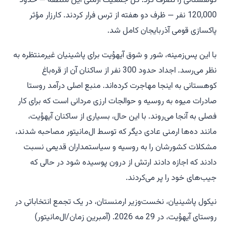
کوهستانی را تصرف کرد. کل جمعیت ارمنی این منطقه — حدود
120,000 نفر — ظرف دو هفته از ترس فرار کردند. کارزار مؤثر
پاکسازی قومی آذربایجان کامل شد.
با این پس‌زمینه، شور و شوق آیهوُیت برای پاشینیان غیرمنتظره به
نظر می‌رسد. اجداد حدود 300 نفر از ساکنان آن از قره‌باغ
کوهستانی به اینجا مهاجرت کرده‌اند. منبع اصلی درآمد روستا
صادرات میوه به روسیه و حوالجات ارزی مردانی است که برای کار
فصلی به آنجا می‌روند. با این حال، بسیاری از ساکنان آیهوُیت،
مانند ده‌ها ارمنی عادی دیگر که توسط ال‌مانیتور مصاحبه شدند،
مشکلات کشورشان را به روسیه و سیاستمداران قدیمی نسبت
دادند که اجازه دادند ارتش از درون پوسیده شود در حالی که
جیب‌های خود را پر می‌کردند.
نیکول پاشینیان، نخست‌وزیر ارمنستان، در یک تجمع انتخاباتی در
روستای آیهوُیت، در 29 مه 2026. (آمبرین زمان/ال‌مانیتور)