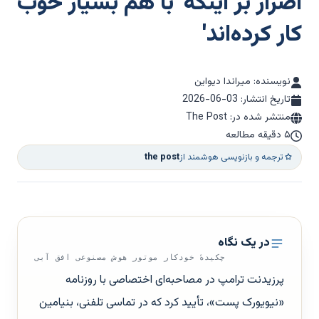
اصرار بر اینکه 'با هم بسیار خوب
کار کرده‌اند'
نویسنده: میراندا دیواین
تاریخ انتشار:
2026-06-03
منتشر شده در: The Post
۵ دقیقه مطالعه
ترجمه و بازنویسی هوشمند از
the post
در یک نگاه
چکیدهٔ خودکار موتور هوش مصنوعی افق آبی
پرزیدنت ترامپ در مصاحبه‌ای اختصاصی با روزنامه
«نیویورک پست»، تأیید کرد که در تماسی تلفنی، بنیامین