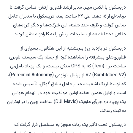
دریسکول با الکس میلر، مدیر ارشد فناوری ارتش، تماس گرفت تا
برنامه‌ای ارائه دهد. طی ۲۴ ساعت بعد، دریسکول با مدیران عامل
تماس گرفت و ظرف چند هفته، این شرکت‌ها و دیگر گروه‌های
دفاعی ده‌ها قطعه از تسلیحات ارتش را به کلرادو منتقل کردند.
دریسکول در بازدید روز پنجشنبه از این هکاتون، بسیاری از
فناوری‌های پیشرفته را مشاهده کرد، از جمله یک سیستم ناوبری
ساخت ترن (Tern) که به GPS متکی نیست، و یک پهپاد بامل‌بی
V2 (Bumblebee V2) از پرنیال اتونومی (Perennial Autonomy)،
که توسط اریک اشمیت، مدیر عامل سابق گوگل، تأسیس شده
است و اوایل همین هفته اولین موفقیت خود در انهدام هوایی
یک پهپاد دی‌جی‌آی ماویک (DJI Mavic) ساخت چین را در اوکراین
به ثبت رساند.
دریسکول تحت تأثیر یک ربات مجهز به مسلسل قرار گرفت که