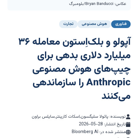
عکاس: Bryan Banducci/بلومبرگ
فناوری
هوش مصنوعی
تجارت
آپولو و بلک‌اِستون معامله ۳۶
میلیارد دلاری بدهی برای
چیپ‌های هوش مصنوعی
Anthropic را سازماندهی
می‌کنند
نویسنده: پائولا سلیگسون,اسکات کارپنتر,سایلس براون
تاریخ انتشار:
2026-05-28
منتشر شده در: Bloomberg AI