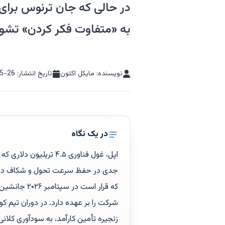
در حالی که جان ترنوس برای
به «متفاوت فکر کردن» تشو
نویسنده: مایکل اکتون
تاریخ انتشار:
5-26
در یک نگاه
اپل، غول فناوری ۴.۵ ت
جدی در حفظ سرعت تحول و شکاف در ح
که قرار است
شرکت را بر عهده دارد. در دوران تیم ک
زنجیره تأمین کارآمد، به سودآوری کلا