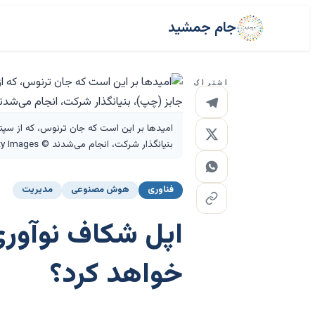
جام جمشید
اشتراک
امیدها بر این است که جان ترنوس، که از سپت
بنیانگذار شرکت، انجام می‌شدند © FT montage/Reuters/Getty Images
فناوری
هوش مصنوعی
مدیریت
اپل شکاف نوآوری 
خواهد کرد؟