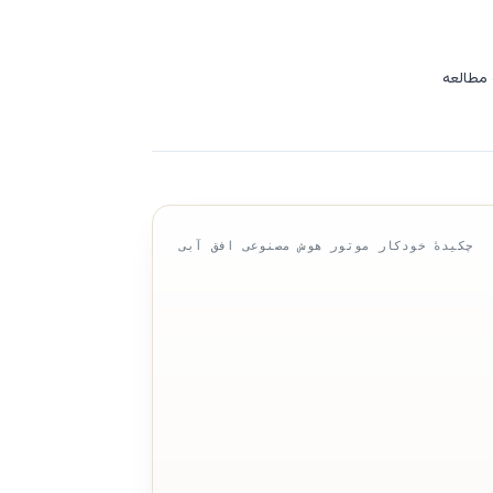
چکیدهٔ خودکار موتور هوش مصنوعی افق آبی