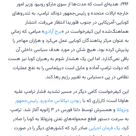
۱۹۹۶، هدیه‌ای است که مدت‌ها از سوی مارکو روبیو، وزیر امور
خارجه ایالات متحده و رئیس‌جمهور دونالد ترامپ، به تندروهای
کوبایی-آمریکایی در جنوب فلوریدا انتظار می‌رفت. انتشار
هماهنگ‌شده این کیفرخواست در «
برج آزادی
» میامی، که زمانی
به عنوان مرکز پناهندگان کوبایی عمل می‌کرد و هزاران مهاجر را
پذیرش کرده بود، هیچ شکی در مورد هدف سیاسی داخلی آن
باقی نمی‌گذارد. اما این یک هشدار شوم به رهبران کوبا نیز هست
که دولت ترامپ آماده و مایل است دیپلماسی را به نفع عملیات
نظامی در پی دستیابی به تغییر رژیم رها کند.
این کیفرخواست گامی دیگر در مسیر تشدید فشار ترامپ علیه
هاوانا است؛ کارزاری که با
ربودن نیکلاس مادورو، رئیس‌جمهور
ونزوئلا
و همسرش توسط دلتا فورس در ۳ ژانویه آغاز شد. ترامپ
به سرعت دستور قطع محموله‌های نفتی ونزوئلا به کوبا را صادر
کرد،
یک فرمان اجرایی
صادر کرد که کشورهای دیگر را در صورت