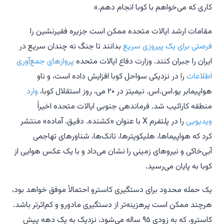
کاری که می‌خواهم با کوبا انجام دهم.»
مقامات ارشد ایالات متحده ممکن است جزیره فقیرنشین را
فرصتی برای یک پیروزی سریع
بدانند تا جنگ نه چندان سریع در
ایران را جبران کنند. وزارت دفاع ایالات متحده
پروازهای جمع‌آوری
اطلاعات
را در نزدیکی سواحل کوبا افزایش داده است، و ناو
هواپیمابر یو.اس.اس.
نیمیتز
در ۲۰ می، روز استقلال کوبا،
وارد
منطقه کارائیب شد. فرماندهی جنوبی ایالات متحده اخیراً
ویدیویی
را در پلتفرم X با عنوان «کشنده. دقیق. آماده» منتشر
کرد که هواپیماها، هلیکوپترها، تانک‌ها، شناورهای تهاجمی
آبی‌خاکی و نیروهای زمینی را نشان می‌داد و با یک عکس هوایی از
کوبا به پایان می‌رسید.
یک حمله محدود برای دستگیری کاسترو احتمالاً موفق خواهد بود،
هرچند ممکن است پرهزینه‌تر از دستگیری مادورو و کم‌اثرتر باشد.
کاسترو، که به زودی ۹۵ ساله می‌شود، نزدیک به یک دهه پیش