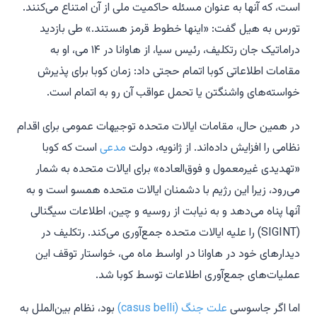
است، که آنها به عنوان مسئله حاکمیت ملی از آن امتناع می‌کنند.
تورس به
هیل
گفت: «اینها خطوط قرمز هستند.» طی بازدید
دراماتیک جان رتکلیف، رئیس سیا، از هاوانا در ۱۴ می، او به
مقامات اطلاعاتی کوبا اتمام حجتی داد: زمان کوبا برای پذیرش
خواسته‌های واشنگتن یا تحمل عواقب آن رو به اتمام است.
در همین حال، مقامات ایالات متحده توجیهات عمومی برای اقدام
نظامی را افزایش داده‌اند. از ژانویه، دولت
مدعی
است که کوبا
«تهدیدی غیرمعمول و فوق‌العاده» برای ایالات متحده به شمار
می‌رود، زیرا این رژیم با دشمنان ایالات متحده همسو است و به
آنها پناه می‌دهد و به نیابت از روسیه و چین، اطلاعات سیگنالی
(SIGINT) را علیه ایالات متحده جمع‌آوری می‌کند. رتکلیف در
دیدارهای خود در هاوانا در اواسط ماه می، خواستار توقف این
عملیات‌های جمع‌آوری اطلاعات توسط کوبا شد.
اما اگر جاسوسی
علت جنگ (casus belli)
بود، نظام بین‌الملل به