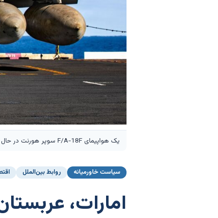
یک هواپیمای F/A-18F سوپر هورنت در حال پرتاب از عرشه پرواز ناو هواپیمابر یواس‌اس جرالد آر. فورد در پشتیبانی از عملیات Epic Fury. عکاس: نیروی دریایی آمریکا/گتی ایمیجز
سیاست خاورمیانه
روابط بین‌الملل
اقتص
امارات، عربستان