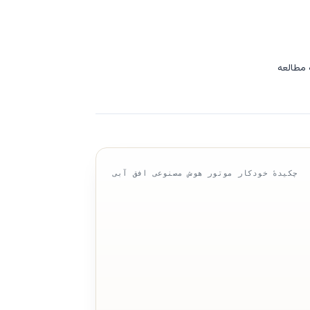
چکیدهٔ خودکار موتور هوش مصنوعی افق آبی