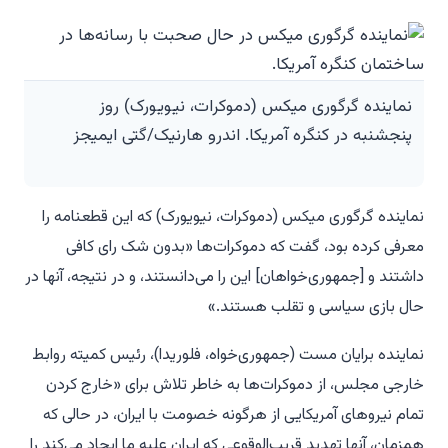
نماینده گرگوری میکس (دموکرات، نیویورک) روز
پنجشنبه در کنگره آمریکا. اندرو هارنیک/گتی ایمیجز
نماینده گرگوری میکس (دموکرات، نیویورک) که این قطعنامه را
معرفی کرده بود، گفت که دموکرات‌ها «بدون شک رای کافی
داشتند و [جمهوری‌خواهان] این را می‌دانستند، و در نتیجه، آنها در
حال بازی سیاسی و تقلب هستند.»
نماینده برایان مست (جمهوری‌خواه، فلوریدا)، رئیس کمیته روابط
خارجی مجلس، از دموکرات‌ها به خاطر تلاش برای «خارج کردن
تمام نیروهای آمریکایی از هرگونه خصومت با ایران، در حالی که
همزمان، آنها تهدید قریب‌الوقوعی که ایران علیه ما ایجاد می‌کند را