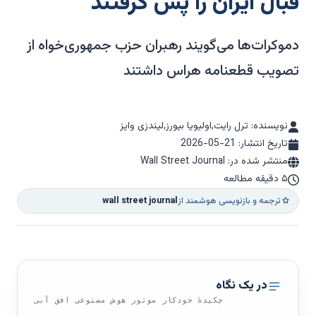
قبال ایران را پس گرفتند
دموکرات‌ها می‌گویند رهبران حزب جمهوری‌خواه از
تصویب قطعنامه هراس داشتند
نویسنده: ترل رایت,اولیویا بیورز,لیندزی وایز
تاریخ انتشار:
2026-05-21
منتشر شده در: Wall Street Journal
۵ دقیقه مطالعه
ترجمه و بازنویسی هوشمند از
wall street journal
در یک نگاه
چکیدهٔ خودکار موتور هوش مصنوعی افق آبی