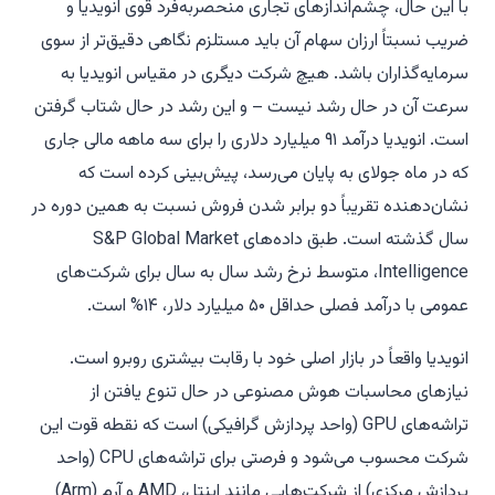
با این حال، چشم‌اندازهای تجاری منحصربه‌فرد قوی انویدیا و
ضریب نسبتاً ارزان سهام آن باید مستلزم نگاهی دقیق‌تر از سوی
سرمایه‌گذاران باشد. هیچ شرکت دیگری در مقیاس انویدیا به
سرعت آن در حال رشد نیست – و این رشد در حال شتاب گرفتن
است. انویدیا درآمد ۹۱ میلیارد دلاری را برای سه ماهه مالی جاری
که در ماه جولای به پایان می‌رسد، پیش‌بینی کرده است که
نشان‌دهنده تقریباً دو برابر شدن فروش نسبت به همین دوره در
سال گذشته است. طبق داده‌های S&P Global Market
Intelligence، متوسط نرخ رشد سال به سال برای شرکت‌های
عمومی با درآمد فصلی حداقل ۵۰ میلیارد دلار، ۱۴% است.
انویدیا واقعاً در بازار اصلی خود با رقابت بیشتری روبرو است.
نیازهای محاسبات هوش مصنوعی در حال تنوع یافتن از
تراشه‌های GPU (واحد پردازش گرافیکی) است که نقطه قوت این
شرکت محسوب می‌شود و فرصتی برای تراشه‌های CPU (واحد
پردازش مرکزی) از شرکت‌هایی مانند اینتل، AMD و آرم (Arm)