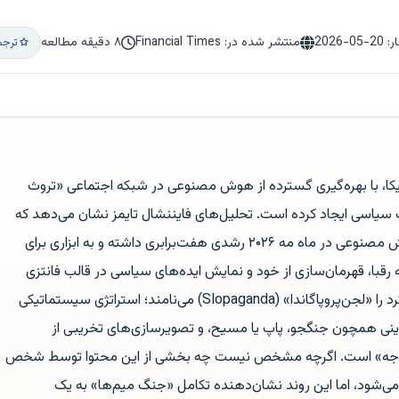
ر:
2026-05-20
منتشر شده در: Financial Times
۸ دقیقه مطالعه
ترجم
یکا، با بهره‌گیری گسترده از هوش مصنوعی در شبکه اجتماعی «تروث
سیاسی ایجاد کرده است. تحلیل‌های فایننشال تایمز نشان می‌دهد که
استفاده او از تصاویر تولید شده با هوش مصنوعی در ماه مه ۲۰۲۶ رشدی هفت‌برابری داشته و به ابزاری برای
 رقبا، قهرمان‌سازی از خود و نمایش ایده‌های سیاسی در قالب فانتزی
تبدیل شده است. کارشناسان این رویکرد را «لجن‌پروپاگاندا» (Slopaganda) می‌نامند؛ استراتژی سیستماتیکی
دینی همچون جنگجو، پاپ یا مسیح، و تصویرسازی‌های تخریبی از
د توجه» است. اگرچه مشخص نیست چه بخشی از این محتوا توسط شخص
ی‌شود، اما این روند نشان‌دهنده تکامل «جنگ میم‌ها» به یک