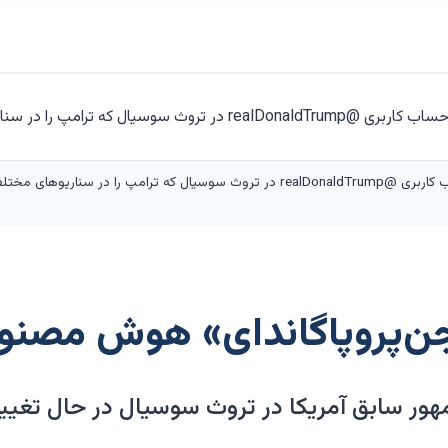
تصاویر تولید شده با هوش مصنوعی از حساب کاربری @realDonaldTrump در تروث سوسیال ک
ن‌پروپاگاندای» هوش مصنوع
ور سابق آمریکا در تروث سوسیال در حال تغیی