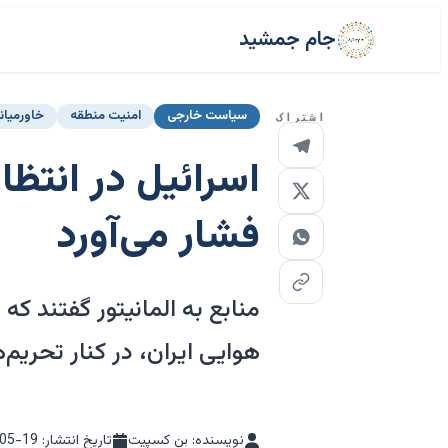
جام جمشید
سیاست خارجی
امنیت منطقه
خاورمیان
اشتراک
اسرائیل در انتظا
فشار می‌آورد
منابع به المانیتور گفتند ک
هوایی ایران، در کنار تحری
نویسنده: بن کسپیت
تاریخ انتشار:
05-19