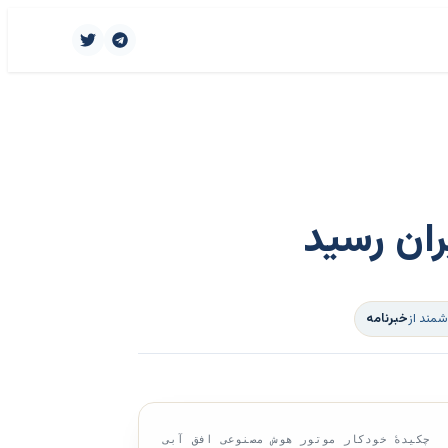
ران رسید
شمند از
خبرنامه
چکیدهٔ خودکار موتور هوش مصنوعی افق آبی