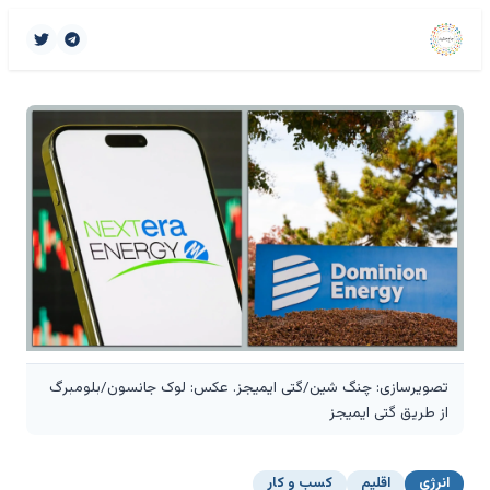
تصویرسازی: چنگ شین/گتی ایمیجز. عکس: لوک جانسون/بلومبرگ
از طریق گتی ایمیجز
انرژی
اقلیم
کسب و کار