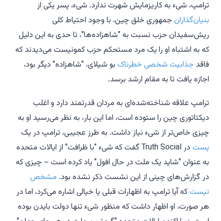
ترامپ، شیء به کاریزمایش شهرت ندارد. شیء، پسر یکی از
بنیان‌گذاران
جمهوری خلق چین، با وجود احتیاط کلی
ریش‌سفیدان حزب نسبت به "شاهزاده‌ها"، تا حدی به این دلیل
که به اشتباه او را یک مرد مستحکم حزب کمونیست می‌دیدند که
فاقد
جذابیت شخصی خطرناک
بو شیلای، "شاهزاده" دیگر بود،
اجازه یافت تا به مقام ارشد برسد.
ترامپ علاقه شناخته‌شده‌ای به مردان قدرتمند دارد و اغلب
دیکتاتوری چین را ستوده است، اما این بار، به نظر می‌رسید او به
چیزی خاص‌تر از شیء نیاز داشت. به طرز عجیبی، ترامپ در یک
پست
در Truth Social گفت که شیء "با ظرافت" از ایالات متحده
به عنوان "شاید یک ملت در حال افول" یاد کرده است – چیزی که
در گزارش‌های چینی از این نشست ذکر نشده بود.
مشخص
نیست
که آیا ترامپ به اظهارات قبلی یا خیالی اشاره می‌کرد، اما در
هر صورت، او اظهار داشت که منظور شیء تنها دولت بایدن بوده