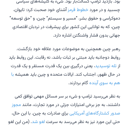
بود. بازدید ترامپ کسالت‌بار بود. شیء به کلیشه‌های سیاسی
چسبید و در مورد
خطوط قرمز
آشنای خود صحبت کرد: تایوان،
دموکراسی و حقوق بشر، "مسیر و سیستم" چین، و "حق توسعه"
چین، که به توانایی این کشور برای پیشرفت در نردبان اقتصادی
جهانی بدون فشار واشنگتن اشاره دارد.
رهبر چین همچنین به موضوعات مورد علاقه خود بازگشت.
روابط دوجانبه باید مبتنی بر ثبات باشد، نه رقابت. این روابط باید
از
تله توسیدید
، یعنی درگیری بین یک قدرت مستقر و یک قدرت
در حال ظهور، اجتناب کند. ایالات متحده و چین باید همیشه
با
هم به سوی آینده
گام بردارند.
به نظر می‌رسید ترامپ و شیء بر سر مسائل مهمی توافق کمی
داشتند، به جز برخی امتیازات جزئی در مورد تجارت، مانند
مجوز
صدور کشتارگاه‌های آمریکایی
برای صادرات به چین. با این حال،
حتی این مورد نیز به نظر می‌رسد به سرعت
لغو شد
. (من این لغو