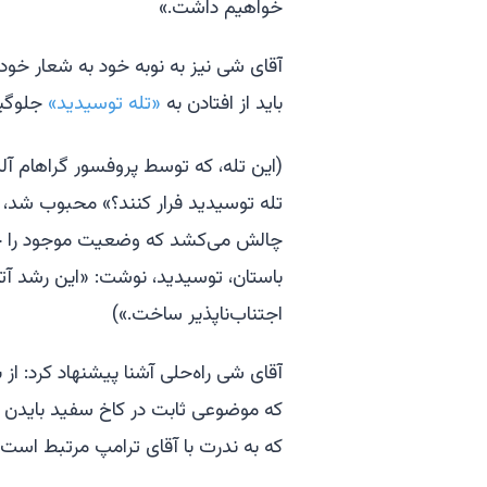
خواهیم داشت.»
آقای شی نیز به نوبه خود به شعار خود
باید از افتادن به
«تله توسیدید»
جلوگیر
(این تله، که توسط پروفسور گراهام آلی
تله توسیدید فرار کنند؟» محبوب شد، ز
چالش می‌کشد که وضعیت موجود را حف
باستان، توسیدید، نوشت: «این رشد آتن
اجتناب‌ناپذیر ساخت.»)
که موضوعی ثابت در کاخ سفید بایدن 
که به ندرت با آقای ترامپ مرتبط است.