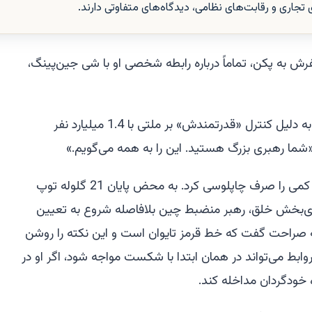
اری و رقابت‌های نظامی، دیدگاه‌های متفاوتی دارند.
رش به پکن، تماماً درباره رابطه شخصی او با شی جین‌پینگ،
او به میزبان خود که اغلب گفته است به دلیل کنترل «قدرتمندش» بر ملتی با 1.4 میلیارد نفر
ما رهبری بزرگ هستید. این را به همه می‌گویم.»
آقای شی، جای تعجب نیست که زمان کمی را صرف چاپلوسی کرد. به محض پایان 21 گلوله توپ
ادی‌بخش خلق، رهبر منضبط چین بلافاصله شروع به تعیین
به صراحت گفت که خط قرمز تایوان است و این نکته را روشن
وابط می‌تواند در همان ابتدا با شکست مواجه شود، اگر او در
خودگردان مداخله کند.