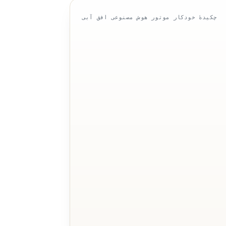
چکیدهٔ خودکار موتور هوش مصنوعی افق آبی