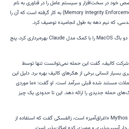
صص خود در سخت‌افزار و سیستم عامل را در فناوری به نام
«اجرای یکپارچگی حافظه» (Memory Integrity Enforcement - MIE) به کار گرفته است که آن را
دسی، که نیم دهه به طول انجامید» توصیف کرد.
شرکت کالیف می‌گوید ساخت کدی که دو باگ MacOS را با کمک مدل Claude بهره‌برداری کرد، پنج
Thai D)، مدیرعامل شرکت کالیف، گفت این حمله نمی‌توانست تنها توسط
یبری بسیار انسانی برخی از هکرهای کالیف بهره برد. دلیل این
Myth در بازتولید حملات مستند شده قبلی سرآمد است. او گفت: «ما موردی
های حمله جدیدی را ارائه دهد. این تا حدودی یک چیز
در حالی که بخشی از تبلیغات پیرامون Mythos «اغراق‌آمیز» است، زالفسکی گفت که استفاده از
‌دار آسیب‌پذیری و ممیزی کد» امکان‌پذیر است.