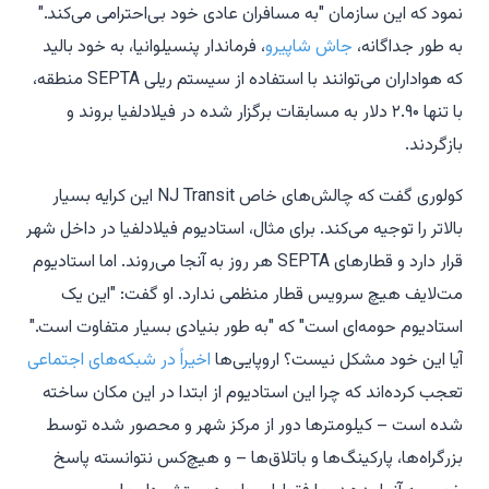
نمود که این سازمان "به مسافران عادی خود بی‌احترامی می‌کند."
به طور جداگانه،
جاش شاپیرو
، فرماندار پنسیلوانیا، به خود بالید
که هواداران می‌توانند با استفاده از سیستم ریلی SEPTA منطقه،
با تنها ۲.۹۰ دلار به مسابقات برگزار شده در فیلادلفیا بروند و
بازگردند.
کولوری گفت که چالش‌های خاص NJ Transit این کرایه بسیار
بالاتر را توجیه می‌کند. برای مثال، استادیوم فیلادلفیا در داخل شهر
قرار دارد و قطارهای SEPTA هر روز به آنجا می‌روند. اما استادیوم
مت‌لایف هیچ سرویس قطار منظمی ندارد. او گفت: "این یک
استادیوم حومه‌ای است" که "به طور بنیادی بسیار متفاوت است."
آیا این خود مشکل نیست؟ اروپایی‌ها
اخیراً در شبکه‌های اجتماعی
تعجب کرده‌اند که چرا این استادیوم از ابتدا در این مکان ساخته
شده است – کیلومترها دور از مرکز شهر و محصور شده توسط
بزرگراه‌ها، پارکینگ‌ها و باتلاق‌ها – و هیچ‌کس نتوانسته پاسخ