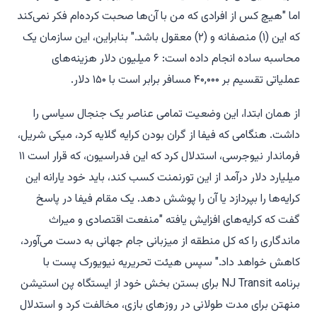
اما "هیچ کس از افرادی که من با آن‌ها صحبت کرده‌ام فکر نمی‌کند
که این (۱) منصفانه و (۲) معقول باشد." بنابراین، این سازمان یک
محاسبه ساده انجام داده است: ۶ میلیون دلار هزینه‌های
عملیاتی تقسیم بر ۴۰,۰۰۰ مسافر برابر است با ۱۵۰ دلار.
از همان ابتدا، این وضعیت تمامی عناصر یک جنجال سیاسی را
داشت. هنگامی که فیفا از گران بودن کرایه گلایه کرد، میکی شریل،
فرماندار نیوجرسی، استدلال کرد که این فدراسیون، که قرار است ۱۱
میلیارد دلار درآمد از این تورنمنت کسب کند، باید خود یارانه‌ این
کرایه‌ها را بپردازد یا آن را پوشش دهد. یک مقام فیفا در پاسخ
گفت که کرایه‌های افزایش یافته "منفعت اقتصادی و میراث
ماندگاری را که کل منطقه از میزبانی جام جهانی به دست می‌آورد،
کاهش خواهد داد." سپس هیئت تحریریه
نیویورک پست
با
برنامه NJ Transit برای بستن بخش خود از ایستگاه پن استیشن
منهتن برای مدت طولانی در روزهای بازی، مخالفت کرد و استدلال