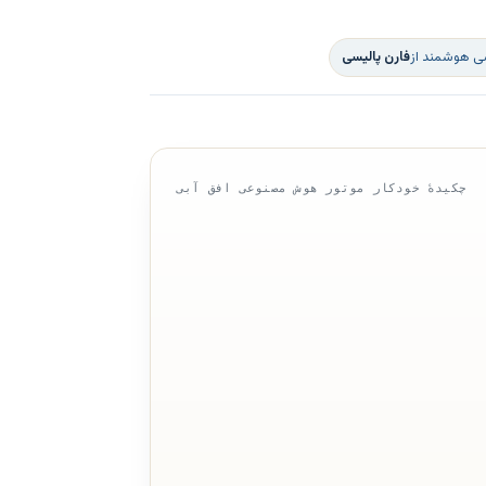
سی هوشمند از
فارن پالیسی
چکیدهٔ خودکار موتور هوش مصنوعی افق آبی