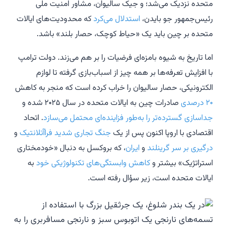
متحده نزدیک می‌شد؛ و جیک سالیوان، مشاور امنیت ملی
رئیس‌جمهور جو بایدن،
استدلال می‌کرد
که محدودیت‌های ایالات
متحده بر چین باید یک «حیاط کوچک، حصار بلند» باشد.
اما تاریخ به شیوه بامزه‌ای فرضیات را بر هم می‌زند. دولت ترامپ
با افزایش تعرفه‌ها بر همه چیز از اسباب‌بازی گرفته تا لوازم
الکترونیکی، حصار سالیوان را خراب کرده است که منجر به کاهش
۲۰ درصدی
صادرات چین به ایالات متحده در سال ۲۰۲۵ شده و
جداسازی گسترده‌تر را به‌طور فزاینده‌ای محتمل می‌سازد
. اتحاد
اقتصادی با اروپا اکنون پس از یک
جنگ تجاری شدید فراآتلانتیک
و
درگیری بر سر گرینلند
و
ایران
، که بروکسل به دنبال «خودمختاری
استراتژیک» بیشتر و
کاهش وابستگی‌های تکنولوژیکی خود
به
ایالات متحده است، زیر سؤال رفته است.