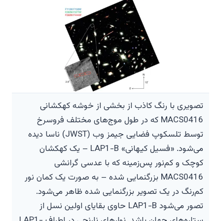
تصویری با رنگ کاذب از بخشی از خوشه کهکشانی
MACS0416 که در طول موج‌های مختلف فروسرخ
توسط تلسکوپ فضایی جیمز وب (JWST) ناسا دیده
می‌شود. «فسیل کیهانی» LAP1-B – یک کهکشان
کوچک و کم‌نور پس‌زمینه که با عدسی گرانشی
MACS0416 بزرگنمایی شده – به صورت یک کمان نور
کم‌رنگ در یک تصویر بزرگنمایی شده ظاهر می‌شود.
تصور می‌شود LAP1-B حاوی بقایای اولین نسل از
ستاره‌های جهان باشد. نوارهای نارنجی در اطراف LAP1-