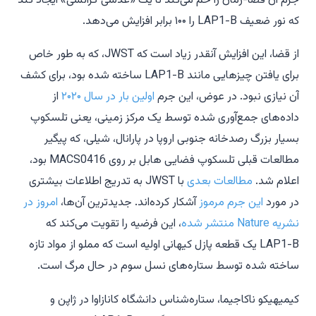
جرم آن فضا-زمان را خم می‌کند تا یک «عدسی گرانشی» ایجاد کند
که نور ضعیف LAP1-B را ۱۰۰ برابر افزایش می‌دهد.
از قضا، این افزایش آنقدر زیاد است که JWST، که به طور خاص
برای یافتن چیزهایی مانند LAP1-B ساخته شده بود، برای کشف
آن نیازی نبود. در عوض، این جرم
اولین بار در سال ۲۰۲۰
از
داده‌های جمع‌آوری شده توسط یک مرکز زمینی، یعنی تلسکوپ
بسیار بزرگ رصدخانه جنوبی اروپا در پارانال، شیلی، که پیگیر
مطالعات قبلی تلسکوپ فضایی هابل بر روی MACS0416 بود،
اعلام شد.
مطالعات بعدی
با JWST به تدریج اطلاعات بیشتری
در مورد
این جرم مرموز
آشکار کرده‌اند. جدیدترین آن‌ها،
امروز در
نشریه
Nature
منتشر شده
، این فرضیه را تقویت می‌کند که
LAP1-B یک قطعه پازل کیهانی اولیه است که مملو از مواد تازه
ساخته شده توسط ستاره‌های نسل سوم در حال مرگ است.
کیمیهیکو ناکاجیما، ستاره‌شناس دانشگاه کانازاوا در ژاپن و