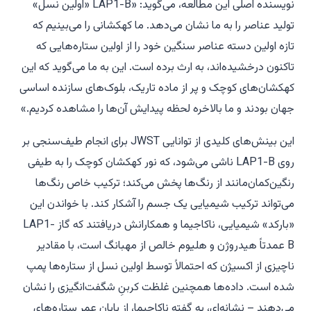
نویسنده اصلی این مطالعه، می‌گوید: «LAP1-B «اولین نسل»
تولید عناصر را به ما نشان می‌دهد. ما کهکشانی را می‌بینیم که
تازه اولین دسته عناصر سنگین خود را از اولین ستاره‌هایی که
تاکنون درخشیده‌اند، به ارث برده است. این به ما می‌گوید که این
کهکشان‌های کوچک و پر از ماده تاریک، بلوک‌های سازنده اساسی
جهان بودند و ما بالاخره لحظه پیدایش آن‌ها را مشاهده کردیم.»
این بینش‌های کلیدی از توانایی JWST برای انجام طیف‌سنجی بر
روی LAP1-B ناشی می‌شود، که نور کهکشان کوچک را به طیفی
رنگین‌کمان‌مانند از رنگ‌ها پخش می‌کند؛ ترکیب خاص رنگ‌ها
می‌تواند ترکیب شیمیایی یک جسم را آشکار کند. با خواندن این
«بارکد» شیمیایی، ناکاجیما و همکارانش دریافتند که گاز LAP1-
B عمدتاً هیدروژن و هلیوم خالص از مهبانگ است، با مقادیر
ناچیزی از اکسیژن که احتمالاً توسط اولین نسل از ستاره‌ها پمپ
شده است. داده‌ها همچنین غلظت کربنِ شگفت‌انگیزی را نشان
می‌دهند – نشانه‌ای، به گفته ناکاجیما، از پایان عمر ستاره‌های