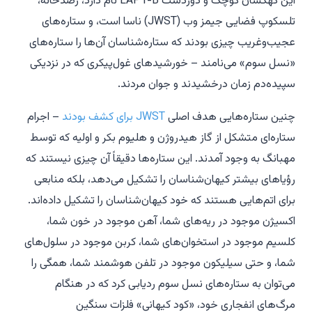
این کهکشان کوچک و دوردست LAP1-B نام دارد، رصدخانه،
تلسکوپ فضایی جیمز وب (JWST) ناسا است، و ستاره‌های
عجیب‌وغریب چیزی بودند که ستاره‌شناسان آن‌ها را ستاره‌های
«نسل سوم» می‌نامند – خورشیدهای غول‌پیکری که در نزدیکی
سپیده‌دم زمان درخشیدند و جوان مردند.
چنین ستاره‌هایی هدف اصلی
JWST برای کشف بودند
– اجرام
ستاره‌ای متشکل از گاز هیدروژن و هلیوم بکر و اولیه که توسط
مهبانگ به وجود آمدند. این ستاره‌ها دقیقاً آن چیزی نیستند که
رؤیاهای بیشتر کیهان‌شناسان را تشکیل می‌دهد، بلکه منابعی
برای اتم‌هایی هستند که خود کیهان‌شناسان را تشکیل داده‌اند.
اکسیژن موجود در ریه‌های شما، آهن موجود در خون شما،
کلسیم موجود در استخوان‌های شما، کربن موجود در سلول‌های
شما، و حتی سیلیکون موجود در تلفن هوشمند شما، همگی را
می‌توان به ستاره‌های نسل سوم ردیابی کرد که در هنگام
مرگ‌های انفجاری خود، «کود کیهانی» فلزات سنگین