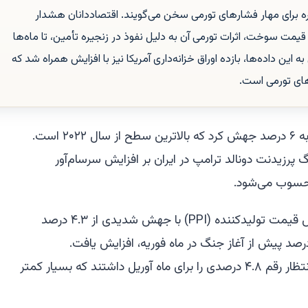
ه برای مهار فشارهای تورمی سخن می‌گویند. اقتصاددانان هشدار
ت سوخت، اثرات تورمی آن به دلیل نفوذ در زنجیره تأمین، تا ماه‌ها
 این داده‌ها، بازده اوراق خزانه‌داری آمریکا نیز با افزایش همراه شد که
رهای تورمی است.
تورم عمده‌فروشی آمریکا در ماه آوریل به ۶ درصد جهش کرد که بالاترین سطح از سال ۲۰۲۲ است.
 پرزیدنت دونالد ترامپ در ایران بر افزایش سرسام‌آور
محسوب می‌شود.
بر اساس داده‌های اداره آمار کار، شاخص قیمت تولیدکننده (PPI) با جهش شدیدی از ۴.۳ درصد
 سال به سال در ماه مارس و ۳.۴ درصد پیش از آغاز جنگ در ماه فوریه، افزایش یافت.
اقتصاددانان مورد نظرسنجی بلومبرگ انتظار رقم ۴.۸ درصدی را برای ماه آوریل داشتند که بسیار کمتر