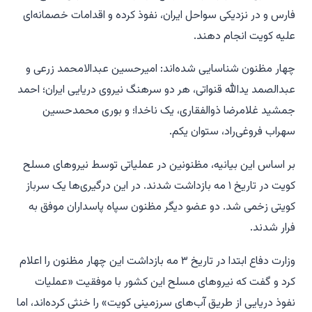
فارس و در نزدیکی سواحل ایران، نفوذ کرده و اقدامات خصمانه‌ای
علیه کویت انجام دهند.
چهار مظنون شناسایی شده‌اند: امیرحسین عبدالامحمد زرعی و
عبدالصمد یدالله قنواتی، هر دو سرهنگ نیروی دریایی ایران؛ احمد
جمشید غلامرضا ذوالفقاری، یک ناخدا؛ و بوری محمدحسین
سهراب فروغی‌راد، ستوان یکم.
بر اساس این بیانیه، مظنونین در عملیاتی توسط نیروهای مسلح
کویت در تاریخ ۱ مه بازداشت شدند. در این درگیری‌ها یک سرباز
کویتی زخمی شد. دو عضو دیگر مظنون سپاه پاسداران موفق به
فرار شدند.
وزارت دفاع ابتدا در تاریخ ۳ مه بازداشت این چهار مظنون را اعلام
کرد و گفت که نیروهای مسلح این کشور با موفقیت «عملیات
نفوذ دریایی از طریق آب‌های سرزمینی کویت» را خنثی کرده‌اند، اما