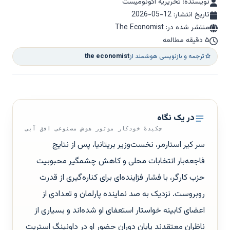
نویسنده: تحریریه اکونومیست
تاریخ انتشار:
2026-05-12
منتشر شده در: The Economist
۵ دقیقه مطالعه
ترجمه و بازنویسی هوشمند از
the economist
در یک نگاه
چکیدهٔ خودکار موتور هوش مصنوعی افق آبی
سر کیر استارمر، نخست‌وزیر بریتانیا، پس از نتایج
فاجعه‌بار انتخابات محلی و کاهش چشمگیر محبوبیت
حزب کارگر، با فشار فزاینده‌ای برای کناره‌گیری از قدرت
روبروست. نزدیک به صد نماینده پارلمان و تعدادی از
اعضای کابینه خواستار استعفای او شده‌اند و بسیاری از
ناظران معتقدند پایان دوران حضور او در داونینگ استریت