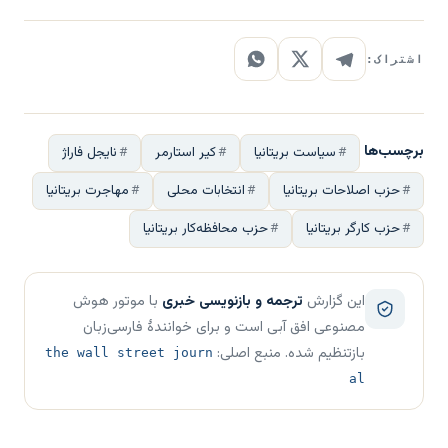
اشتراک:
برچسب‌ها
سیاست بریتانیا
کیر استارمر
نایجل فاراژ
حزب اصلاحات بریتانیا
انتخابات محلی
مهاجرت بریتانیا
حزب کارگر بریتانیا
حزب محافظه‌کار بریتانیا
این گزارش
ترجمه و بازنویسی خبری
با موتور هوش
مصنوعی افق آبی است و برای خوانندهٔ فارسی‌زبان
بازتنظیم شده. منبع اصلی:
the wall street journ
al