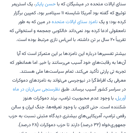
سنای ایالات متحده در میشیگان که با
حسن پایکر
، یک استریمر
توئیچ که گفته بود آمریکا شایسته ۱۱ سپتامبر بود، کمپین برگزار
کرده بود؛ و یک
نامزد سنای ایالات متحده
در مین که به طور
نامعقولی ادعا کرده بود نمی‌داند خالکوبی جمجمه و استخوانی که
تقریباً ۲۰ سال بر تن داشته، با اس‌اس نازی مرتبط بوده است.
بیشتر تفسیرها درباره این نامزدها بر این متمرکز است که آیا
آن‌ها به رقابت‌های خود آسیب می‌رسانند یا خیر. اما همانطور که
تجربه تی پارتی تأکید می‌کند، تمام سیاست‌ها ملی هستند.
معرفی یک افراط‌گرا در نیوجرسی می‌تواند به نامزدهای دموکرات
در سراسر کشور آسیب برساند. طبق
نظرسنجی سی‌ان‌ان در ماه
آوریل
، با وجود عدم محبوبیت ترامپ، برند دموکرات هنوز
شکننده است. حتی اکنون، با وجود تعرفه‌ها، جنگ ایران و سالن
رقص ترامپ، آمریکایی‌های بیشتری دیدگاه مثبتی نسبت به حزب
جمهوری‌خواه (۳۲ درصد) دارند تا حزب دموکرات (۲۸ درصد).