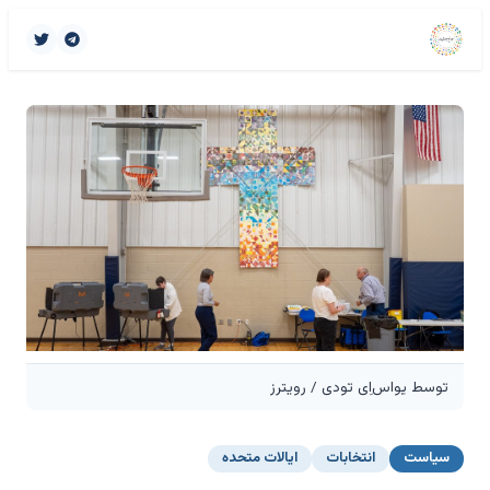
توسط یواس‌اِی تودی / رویترز
سیاست
انتخابات
ایالات متحده