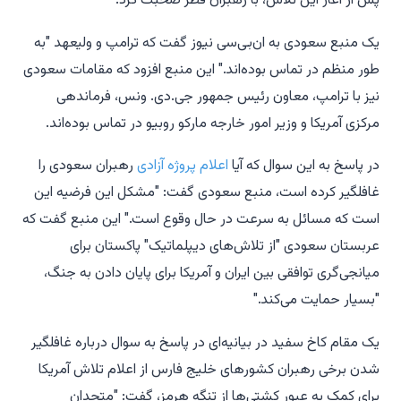
پس از آغاز این تلاش، با رهبران قطر صحبت کرد.
یک منبع سعودی به ان‌بی‌سی نیوز گفت که ترامپ و ولیعهد "به
طور منظم در تماس بوده‌اند." این منبع افزود که مقامات سعودی
نیز با ترامپ، معاون رئیس جمهور جی.دی. ونس، فرماندهی
مرکزی آمریکا و وزیر امور خارجه مارکو روبیو در تماس بوده‌اند.
در پاسخ به این سوال که آیا
اعلام پروژه آزادی
رهبران سعودی را
غافلگیر کرده است، منبع سعودی گفت: "مشکل این فرضیه این
است که مسائل به سرعت در حال وقوع است." این منبع گفت که
عربستان سعودی "از تلاش‌های دیپلماتیک" پاکستان برای
میانجی‌گری توافقی بین ایران و آمریکا برای پایان دادن به جنگ،
"بسیار حمایت می‌کند."
یک مقام کاخ سفید در بیانیه‌ای در پاسخ به سوال درباره غافلگیر
شدن برخی رهبران کشورهای خلیج فارس از اعلام تلاش آمریکا
برای کمک به عبور کشتی‌ها از تنگه هرمز، گفت: "متحدان