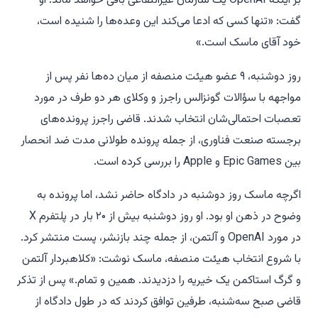
بر اینکه OpenAI یک سازمان غیرانتفاعی باقی خواهد ماند. او
گفت: «تنها کسی که ادعا می‌کند این وعده‌ها را شنیده است،
خود آقای ماسک است.»
روز دوشنبه، ۹ عضو هیئت منصفه از میان ده‌ها نفر پس از
مواجهه با سؤالات گونزالس راجرز و وکلای هر دو طرف در مورد
تعصبات احتمالی‌شان انتخاب شدند. قاضی راجرز پرونده‌های
برجسته صنعت فناوری، از جمله پرونده طولانی مدت ضد انحصار
بین Epic Games و Apple را بررسی کرده است.
اگرچه ماسک روز دوشنبه در دادگاه حاضر نشد، اما پرونده به
وضوح در ذهن او بود. او روز دوشنبه بیش از ۲۰ بار در پلتفرم X
در مورد OpenAI و آلتمن، از جمله چند بازنشر، پست منتشر کرد.
با شروع انتخاب هیئت منصفه، ماسک نوشت: «کلاهبردار آلتمن
و گرگ استاکمن یک خیریه را دزدیدند. همین و تمام.» پس از تذکر
قاضی صبح سه‌شنبه، طرفین توافق کردند که در طول دادگاه از