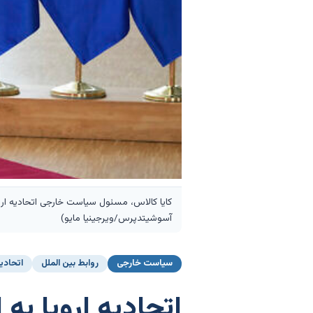
آسوشیتدپرس/ویرجینیا مایو)
سیاست خارجی
روابط بین الملل
اتحادیه
اتحادیه اروپا به