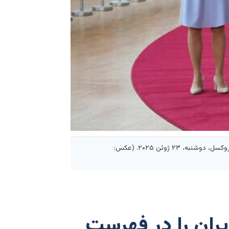
کایا کالاس، مسئول سیاست خارجی اتحادیه اروپا، هنگام ورود به نشست وزرای خارجه اتحادیه اروپا در ساختمان شورای اروپا در بروکسل، دوشنبه، ۲۳ ژوئن ۲۰۲۵. (عکس:
ایران را در فهرست