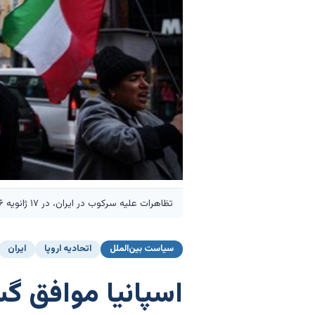
تظاهرات علیه سرکوب در ایران، در ۱۷ ژانویه ۲۰۲۶، در مادرید (اسپانیا) - ماتیاس چیوفالو - یوروپا پرس
سیاست بین‌الملل
اتحادیه اروپا
ایران
اسپانیا موافق گس