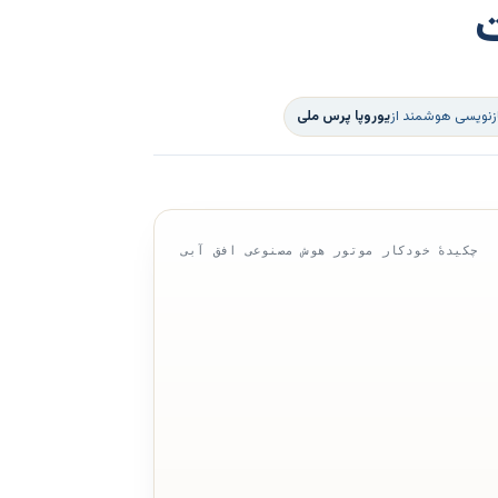
ت
ازنویسی هوشمند از
یوروپا پرس ملی
چکیدهٔ خودکار موتور هوش مصنوعی افق آبی