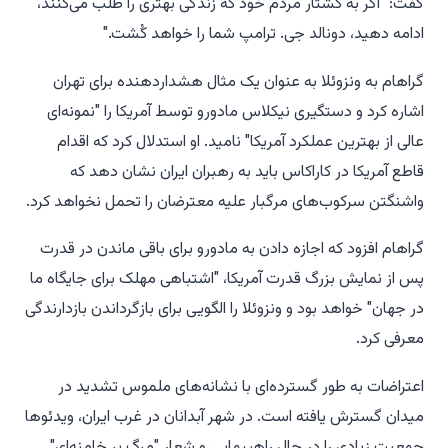
گفت: "اگر به کشتار مردم خود که زندگی بهتری را طلب می‌کنند،
ادامه دهید، دونالد جی. ترامپ شما را خواهد کُشت."
گراهام به ونزوئلا به عنوان یک مثال هشداردهنده برای تهران
اشاره کرد و دستگیری نیکلاس مادورو توسط آمریکا را "نمونه‌ای
عالی از بهترین عملکرد آمریکا" نامید. او استدلال کرد که اقدام
قاطع آمریکا در کاراکاس باید به رهبران ایران نشان دهد که
واشنگتن سرکوب‌های مرگبار علیه معترضان را تحمل نخواهد کرد.
گراهام افزود که اجازه دادن به مادورو برای باقی ماندن در قدرت
پس از نمایش بزرگ قدرت آمریکا، "اشتباهی مهلک برای جایگاه ما
در جهان" خواهد بود و ونزوئلا را الگویی برای بازگرداندن بازدارندگی
معرفی کرد.
اعتراضات به طور گسترده‌ای با نشانه‌های ملموس تشدید در
میدان گسترش یافته است. در شهر آبدانان در غرب ایران، ویدئوها
جمعیت زیادی را در حال راهپیمایی و شعار "مرگ بر خامنه‌ای"