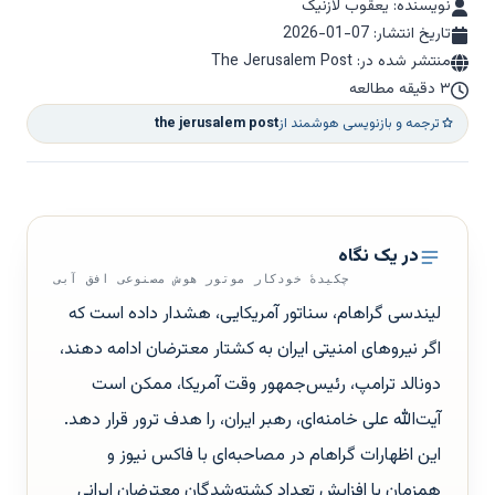
نویسنده: یعقوب لازنیک
تاریخ انتشار:
2026-01-07
منتشر شده در: The Jerusalem Post
۳ دقیقه مطالعه
ترجمه و بازنویسی هوشمند از
the jerusalem post
در یک نگاه
چکیدهٔ خودکار موتور هوش مصنوعی افق آبی
لیندسی گراهام، سناتور آمریکایی، هشدار داده است که
اگر نیروهای امنیتی ایران به کشتار معترضان ادامه دهند،
دونالد ترامپ، رئیس‌جمهور وقت آمریکا، ممکن است
آیت‌الله علی خامنه‌ای، رهبر ایران، را هدف ترور قرار دهد.
این اظهارات گراهام در مصاحبه‌ای با فاکس نیوز و
همزمان با افزایش تعداد کشته‌شدگان معترضان ایرانی