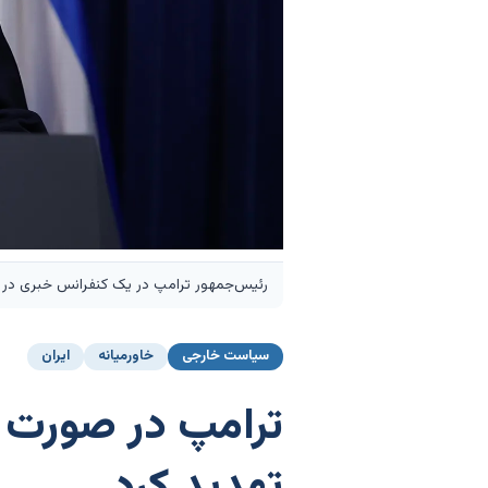
رئیس‌جمهور ترامپ در یک کنفرانس خبری در ۲۹ دسامبر ۲۰۲۵ در پالم بیچ، فلوریدا. عکس: جو ریدل/گتی ایمیجز
سیاست خارجی
خاورمیانه
ایران
ترامپ در صورت ک