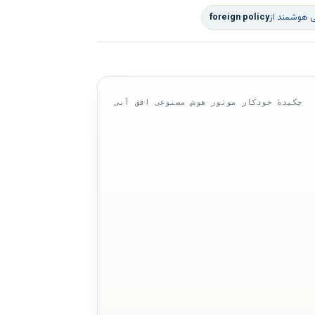
ی هوشمند از
foreign policy
چکیدهٔ خودکار موتور هوش مصنوعی افق آبی