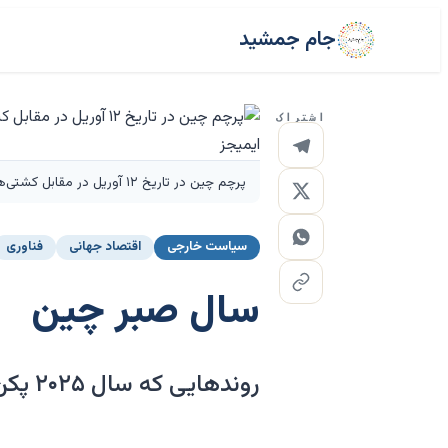
جام جمشید
اشتراک
پرچم چین در تاریخ ۱۲ آوریل در مقابل کشتی‌های کانتینری، جرثقیل‌ها و کانتینرهای باربری روی هم چیده شده در شنژن، چین، دیده می‌شود. چنگ شین/گتی ایمیجز
سیاست خارجی
اقتصاد جهانی
فناوری
سال صبر چین
روندهایی که سال ۲۰۲۵ پکن را تعریف کردند، از جنگ تجاری با ترامپ تا چالش‌ها در جبهه داخلی