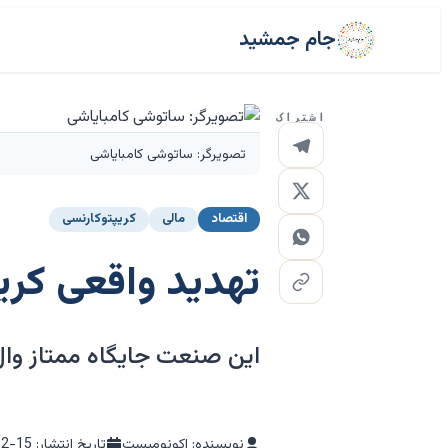
جام جمشید
اشتراک
تصویرگر: ساتوشی کامبایاشی
اقتصاد
مالی
کریپتوکارنسی
تهدید واقعی کریپ
این صنعت جایگاه ممتاز وال
نویسنده: اکونومیست
تاریخ انتشار:
12-15