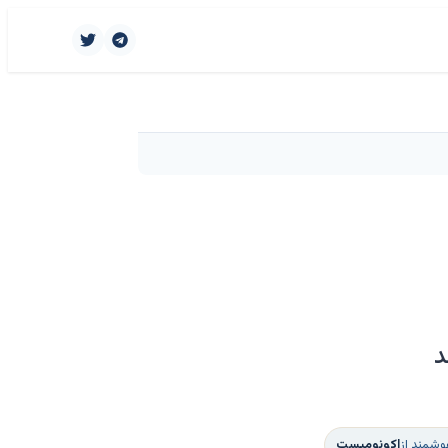
د
وشمند از
اکونومیست