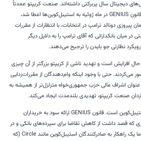
یی‌های دیجیتال سال پربرکتی داشته‌اند. صنعت کریپتو عمدتاً
به دلیل قطعیت قانونی که با تصویب قانون GENIUS در ماه ژوئیه به استیبل‌کوین‌ها اعطا شد،
 پیروزی دونالد ترامپ در انتخابات، با انتظارات از مقررات
ه است. حتی در میان بانکدارانی که آقای ترامپ را به دلایل دیگر
رویکرد نظارتی جو بایدن را ترجیح می‌دهند.
حال افزایش است و تهدید ناشی از کریپتو بزرگتر از آن چیزی
ر می‌کردند. حتی با وجود اینکه وام‌دهندگان از مقررات‌زدایی
به عنوان اشراف مالی حزب جمهوری‌خواه متزلزل‌تر از همیشه به
اردان صنعت کریپتو، تهدیدی بلندمدت ایجاد می‌کند.
نگرانی فوری برای بانکداران، مقررات استیبل‌کوین است. قانون GENIUS ارائه سود به خریداران
ازی که قصد داشت از کاهش تقاضا برای سپرده‌های بانکی و در
نتیجه کاهش وام‌دهی جلوگیری کند. اما یک راهکار به صادرکنندگان استیبل‌کوین مانند Circle (که