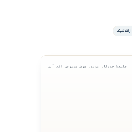
ز
آتلانتیک
چکیدهٔ خودکار موتور هوش مصنوعی افق آبی