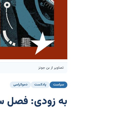
تصاویر از بن جونز
سیاست
پادکست
دموکراسی
به زودی: فصل سو