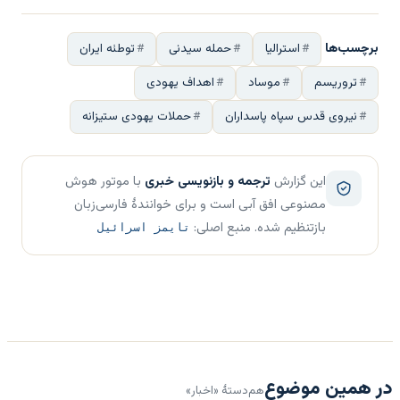
برچسب‌ها
استرالیا
حمله سیدنی
توطئه ایران
تروریسم
موساد
اهداف یهودی
نیروی قدس سپاه پاسداران
حملات یهودی ستیزانه
این گزارش
ترجمه و بازنویسی خبری
با موتور هوش
مصنوعی افق آبی است و برای خوانندهٔ فارسی‌زبان
بازتنظیم شده. منبع اصلی:
تایمز اسرائیل
در همین موضوع
هم‌دستهٔ «اخبار»