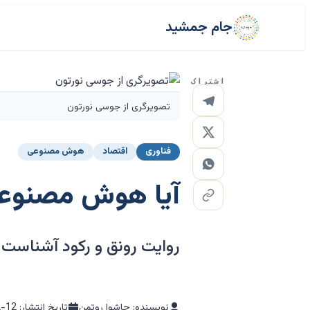
جام جمشید
اشتراک
تصویرگری از جوسی نورتون
فناوری
اقتصاد
هوش مصنوعی
آیا هوش مصنوعی
روایت رونق و رکود آشناست 
نویسنده: جاشوا روتمن
تاریخ انتشار:
2-12