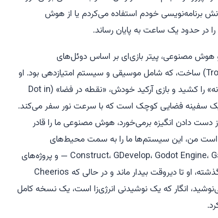
انش برنامه‌نویسی خودم استفاده می‌کردم یا از هوش
را در حدود یک ساعت به پایان رساند.
 هوش مصنوعی، پیتر بازی‌ای بر اساس دوئل‌های
موتورسیکلت نوری در فیلم «ترون» (Tron) ساخت، که شامل موسیقی و سیستم امتیازدهی بود. او
طرح‌های اولیه‌ی یک «شبیه‌ساز کتابخانه» را کشید و بازی آرکید خودش، «نقطه در فضا» (Dot in
ر مورد یک سفینه فضایی کوچک است که با سرعت نور سفر می‌کند.
 از دست دادن انگیزه برمی‌خورد، هوش مصنوعی ما را قادر
واست من، این سیستم‌ها ما را به سمت محیط‌های
برنامه‌نویسی پیچیده‌تر — Construct، GDevelop، Godot Engine، GameMaker — و پروژه‌های
جاه‌طلبانه‌تر هدایت کردند. آخر هفته گذشته، او تا دیروقت بیدار ماند و در حالی که Cheerios
نوشید، انگار که یک نوشیدنی انرژی‌زا است، یک نسخه کامل