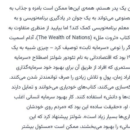
ن یک پدر هستم، همه‌ی این‌ها ممکن است بامزه و جذاب به
عی می‌تواند به یک جوان در یادگیری برنامه‌نویسی و به
لم برنامه‌نویسی کمک کند؟ اما بیایید از منظری متفاوت به
آنچه در حال وقوع است نگاه کنیم. در کتاب «ثروت ملل» (The Wealth of Nations)، آدام اسمیت
رگر را نوعی «سرمایه ثابت» توصیف کرد – چیزی شبیه به یک
قطعه زمین یا یک ابزار. تا دهه‌های ۱۹۶۰ بود که اقتصاددانی به نام تئودور شولتز اصطلاح «سرمایه
مستمری که افراد از طریق آن برای بهبود خود سرمایه‌گذاری
فراد زمان، پول و تلاش زیادی را صرف توانمندتر شدن می‌کنند.
ه‌سازی می‌کنند، کتاب‌های خودیاری می‌خوانند و تمایل دارند
‌ها و دانش» استفاده کنند. کار بهبود سرمایه انسانی اغلب
ته او، «حقیقت ساده» این بود که «مردم روی خودشان
ری‌ها بسیار زیاد است». شولتز پیشنهاد کرد که این
نسانی» را بهبود می‌بخشند، ممکن است «مسئول بیشتر