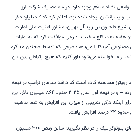
قعی تضاد منافع وجود دارد. در ماه مه، یک شرکت ارز
دیجیتال که توسط استیو ویتکاف، ترامپ و پسرانشان ایجاد شده بود، اعلام کرد که ۲ میلیارد دلار
شیخ طحنون بن زاید آل نهیان، مشاور امنیت ملی امارات
و هفته بعد، کاخ سفید با طرحی موافقت کرد که به امارات
مصنوعی آمریکا را می‌دهد؛ طرحی که توسط طحنون مذاکره
 از ما خواسته می‌شود باور کنیم که هیچ ارتباطی بین این
رویترز محاسبه کرده است که درآمد سازمان ترامپ در نیمه
اول سال ۲۰۲۴ حدود ۵۱ میلیون دلار بوده – و در نیمه اول سال ۲۰۲۵ حدود ۸۶۴ میلیون دلار. این
 درصدی است. برای اینکه درکی تقریبی از میزان این افزایش به شما بدهیم،
زایش یافت.
یک نمونه تقریباً کنایه‌آمیز از سیاست‌های پلوتوکراتیک را در نظر بگیرید: سالن رقص ۳۰۰ میلیون