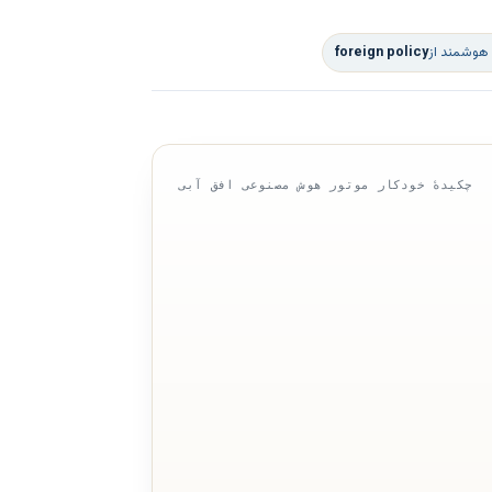
 هوشمند از
foreign policy
چکیدهٔ خودکار موتور هوش مصنوعی افق آبی