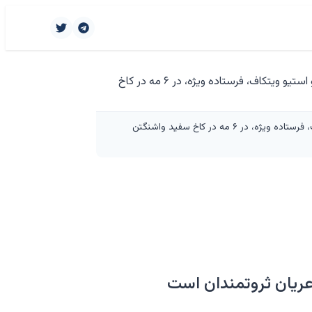
دونالد ترامپ، رئیس‌جمهور ایالات متحده، در حال سخنرانی است؛ در حالی که جی.دی. ونس، معاون رئیس‌جمهور و استیو ویتکاف، فرستاده ویژه، در ۶ مه در کاخ سفید واشنگتن
ریان ثروتمندان است