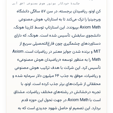
چکیدهٔ خودکار موتور هوش مصنوعی افق آبی
کن اونو، ریاضیدان برجسته، در سن ۵۷ سالگی دانشگاه
ویرجینیا را ترک می‌کند تا به استارتاپ هوش مصنوعی
Axiom Math بپیوندد. این استارتاپ توسط کارینا هونگ،
دانشجوی سابقش، تأسیس شده است. هونگ، که دارای
دستاوردهای چشمگیری چون فارغ‌التحصیلی سریع از
MIT و برنده شدن جوایز معتبر در ریاضیات است، Axiom
Math را به منظور توسعه «ریاضیدان هوش مصنوعی»
تأسیس کرد. این شرکت با هدف ترکیب هوش مصنوعی
و ریاضیات، موفق به جذب ۶۴ میلیون دلار سرمایه شده و
محققانی از شرکت‌های برتر جذب کرده است. اونو، با
تجربه درخشانش در رشته‌های مختلف ریاضیات، مشتاق
است با Axiom Math در جهت تحول این حوزه قدم
بردارد. این تصمیم او حاصل شهود جدیدی است که به