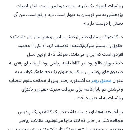
ریاضیات المپیاد یک ضربه مداوم دوپامین است، اما ریاضیات
پژوهشی به سر کوبیدن به دیوار است. درد و رنج است. من آن
بخش را دوست دارم.»
در گفت‌وگوی ما، او هم پژوهش ریاضی و هم سال اول دانشکده
حقوق را «بسیار سرگرم‌کننده» توصیف کرد. او یکی از معدود
افرادی است که این را می‌دانند. هونگ که از اولین نسل
دانشجویان کالج بود، در MIT نابغه ریاضی بود. او به جای رفتن به
صندوق‌های پوشش ریسک به عنوان یک معامله‌گر کوانت، به
عنوان
محقق رودز
به آکسفورد رفت. پس از مطالعه علوم اعصاب
و نوشتن دو پایان‌نامه، برای دریافت مدرک حقوق و دکترای
ریاضیات به استنفورد رفت.
در آخر هفته‌ها، او دوست داشت در یک کافه نزدیک پردیس
مطالعه کند. در حالی که لاته ماچا می‌نوشید، مقالات ریاضی
پیچیده می‌خواند و با شوبو سنگوپتا، دانشمند هوش مصنوعی در