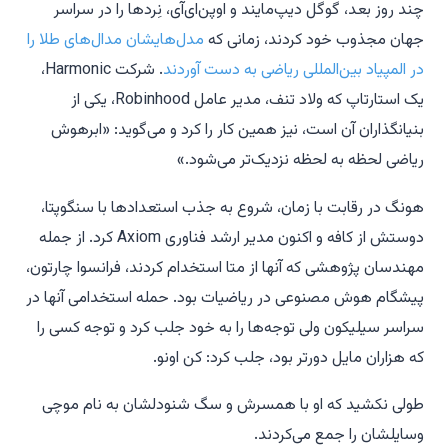
چند روز بعد، گوگل دیپ‌مایند و اوپن‌ای‌آی، نِردها را در سراسر
جهان مجذوب خود کردند، زمانی که
مدل‌هایشان مدال‌های طلا را
در المپیاد بین‌المللی ریاضی به دست آوردند
. شرکت Harmonic،
یک استارتاپ که ولاد تنف، مدیر عامل Robinhood، یکی از
بنیانگذاران آن است، نیز همین کار را کرد و می‌گوید: «ابرهوش
ریاضی لحظه به لحظه نزدیک‌تر می‌شود.»
هونگ در رقابت با زمان، شروع به جذب استعدادها با سنگوپتا،
دوستش از کافه و اکنون مدیر ارشد فناوری Axiom کرد. از جمله
مهندسان پژوهشی که آنها از متا استخدام کردند، فرانسوا چارتون،
پیشگام هوش مصنوعی در ریاضیات بود. حمله استخدامی آنها در
سراسر سیلیکون ولی توجه‌ها را به خود جلب کرد و توجه کسی را
که هزاران مایل دورتر بود، جلب کرد: کن اونو.
طولی نکشید که او با همسرش و سگ شنودلشان به نام موچی
وسایلشان را جمع می‌کردند.