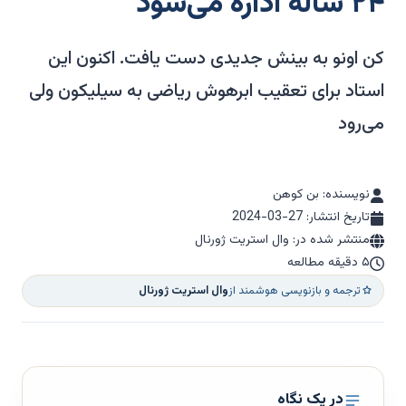
۲۴ ساله اداره می‌شود
کن اونو به بینش جدیدی دست یافت. اکنون این
استاد برای تعقیب ابرهوش ریاضی به سیلیکون ولی
می‌رود
نویسنده: بن کوهن
تاریخ انتشار:
2024-03-27
منتشر شده در: وال استریت ژورنال
۵ دقیقه مطالعه
ترجمه و بازنویسی هوشمند از
وال استریت ژورنال
در یک نگاه