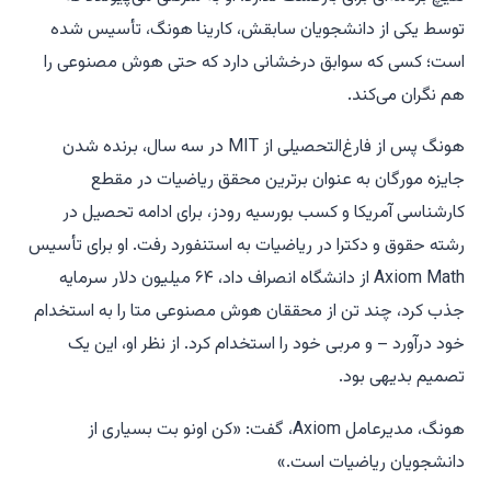
توسط یکی از دانشجویان سابقش، کارینا هونگ، تأسیس شده
است؛ کسی که سوابق درخشانی دارد که حتی هوش مصنوعی را
هم نگران می‌کند.
هونگ پس از فارغ‌التحصیلی از MIT در سه سال، برنده شدن
جایزه مورگان به عنوان برترین محقق ریاضیات در مقطع
کارشناسی آمریکا و کسب بورسیه رودز، برای ادامه تحصیل در
رشته حقوق و دکترا در ریاضیات به استنفورد رفت. او برای تأسیس
Axiom Math از دانشگاه انصراف داد، ۶۴ میلیون دلار سرمایه
جذب کرد، چند تن از محققان هوش مصنوعی متا را به استخدام
خود درآورد – و مربی خود را استخدام کرد. از نظر او، این یک
تصمیم بدیهی بود.
هونگ، مدیرعامل Axiom، گفت: «کن اونو بت بسیاری از
دانشجویان ریاضیات است.»