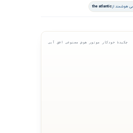
سی هوشمند از
the atlantic
چکیدهٔ خودکار موتور هوش مصنوعی افق آبی