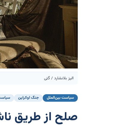
الیز بلانشارد / گتی
سیاست بین‌الملل
جنگ اوکراین
سیاست 
صلح از طریق ناش