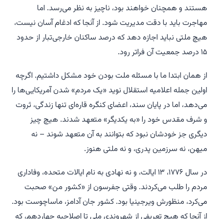
هستند و همچنان خواهند بود، ناچیز به نظر می‌رسد. اما
مهاجرت باید با دقت مدیریت شود. از آنجا که ادغام آسان نیست،
هیچ ملتی نباید اجازه دهد که درصد ساکنان خارجی‌تبار از حدود
۱۵ درصد جمعیت آن فراتر رود.
از همان ابتدا ما با مسئله ملت بودن خود مشکل داشتیم. اگرچه
اولین جمله اعلامیه استقلال نوید «یک مردم» شدن آمریکایی‌ها را
می‌دهد، اما در پایان سند، اعضای کنگره قاره‌ای تنها زندگی، ثروت
و شرف مقدس خود را «به یکدیگر» متعهد شدند. هیچ چیز
دیگری جز خودشان نبود که بتوانند به آن متعهد شوند – نه
میهن، نه سرزمین پدری، و نه ملتی هنوز.
در سال ۱۷۷۶، ۱۳ ایالت، و نه نهادی به نام ایالات متحده، وفاداری
مردم را طلب می‌کردند. وقتی جفرسون از «کشور من» صحبت
می‌کرد، منظورش ویرجینیا بود. کشور جان آدامز، ماساچوست بود.
از آنجا که هیچ تعریفی از شهروندی ملی تا اصلاحیه چهاردهم، که