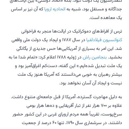
کنفدراسیون یک دولت نبود، بلکه «اتحاد دوستی» بین ایالت‌های
جداگانه و مستقل بود، شبیه به
اتحادیه اروپا
که آن نیز بر اساس
یک معاهده است.
ترس از افراط‌های دموکراتیک در ایالت‌ها منجر به فراخوانی
کنوانسیون فیلادلفیا
در سال ۱۷۸۷ و ایجاد یک دولت ملی واقعی
شد. این امر به بسیاری از آمریکایی‌ها حس جدیدی از یگانگی
بخشید.
بنجامین راش
در ژوئیه ۱۷۸۸ اعلام کرد: «تمام شد! ما به
یک ملت تبدیل شده‌ایم.» این گفته، دست‌کم اغراق‌آمیز بود و
بیشتر رهبران به خوبی می‌دانستند که آمریکا هنوز یک ملت
نیست و ایجاد آن آسان نخواهد بود.
به دلیل مهاجرت گسترده، آمریکا از قبل جامعه‌ای متنوع داشت.
علاوه بر ۷۰۰ هزار نفر از تبار آفریقایی و ده‌ها هزار بومی
سرخ‌پوست، تقریباً همه مردم اروپای غربی در این کشور حضور
داشتند. در سرشماری سال ۱۷۹۰، تنها ۶۰ درصد از جمعیت