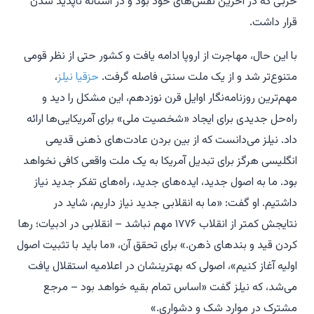
حزبی که در آخرین نفس‌های خود بود و در آستانه ناپدید شدن
قرار داشت.
با این حال، مهاجرت از اروپا ادامه یافت و کشور حتی از نظر قومی
متنوع‌تر شد و از یک ملت سنتی فاصله گرفت.
حزقیا نیلز
،
مهم‌ترین روزنامه‌نگار اوایل قرن نوزدهم، این مشکل را دید و
راه‌حل جدیدی برای ایجاد «شخصیت ملی» برای آمریکایی‌ها ارائه
داد. نیلز می‌دانست که از بین بردن عادت‌های ذهنی قدیمی
انگلیسی هرگز برای تبدیل آمریکا به یک ملت واقعی کافی نخواهد
بود. ما به اصول جدید، ایده‌های جدید، راه‌های تفکر جدید نیاز
داشتیم. او گفت: «ما به انقلابی جدید نیاز داریم، شاید در
نتایجش کمتر از انقلاب ۱۷۷۶ مهم نباشد – انقلابی در ادبیات؛ رها
کردن قید و بندهای ذهن.» برای تحقق آن، «ما باید با تثبیت اصول
اولیه آغاز کنیم»، اصولی که بهترینشان در اعلامیه استقلال یافت
می‌شد، که نیلز گفت «اساس تمام بقیه خواهد بود – مرجع
مشترک در موارد شک و دشواری.»