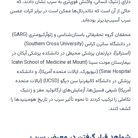
دارای ژنتیک انسانی، واکنش قوی‌تری به سرب نشان دادند، که
حاکی از آن است که نئاندرتال‌ها ممکن است در برابر اثرات عصبی
سرب آسیب‌پذیرتر بوده‌اند.
محققان گروه تحقیقاتی باستان‌شناسی و ژئوآرکیومتری (GARG)
در دانشگاه ساترن کراس (Southern Cross University)
(استرالیا)، دپارتمان پزشکی محیطی در دانشکده پزشکی آیکان در
بیمارستان مونت سینا (Icahn School of Medicine at Mount
Sinai Hospital) (نیویورک، ایالات متحده آمریکا)، و دانشکده
پزشکی در دانشگاه کالیفرنیا سن دیگو (UCSD) (ایالات متحده
آمریکا) شیمی فسیل‌ها، آزمایش‌های ارگانوئید مغز و ژنتیک
تکاملی را ترکیب کردند تا نحوه تأثیر سرب در تاریخ هومینیدها را
کشف کنند.
شواهد قرار گرفتن در معرض سرب