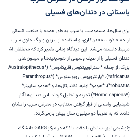
باستانی در دندان‌های فسیلی
برای سال‌ها، مسمومیت با سرب به طور عمده با صنعت انسانی،
از جمله ذوب، معدن‌کاری، و استفاده از بنزین و رنگ حاوی سرب
مرتبط دانسته می‌شد. این دیدگاه زمانی تغییر کرد که محققان ۵۱
دندان فسیلی را از طیف وسیعی از هومینیدها و میمون‌های
بزرگ، از جمله *استرالوپیتکوس آفریکانوس* (*Australopithecus
africanus*)، *پارنتروپوس روبوستوس* (*Paranthropus
robustus*)، *هومو* اولیه، نئاندرتال‌ها، و *هومو ساپینز*
(*Homo sapiens*) تجزیه و تحلیل کردند. این دندان‌ها آثار
شیمیایی واضحی از قرار گرفتن متناوب در معرض سرب را نشان
دادند که به تقریباً دو میلیون سال پیش بازمی‌گردد.
ژئوشیمی لیزر-سایش با دقت بالا که در مرکز GARG دانشگاه